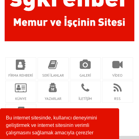
FİRMA REHBERİ
SERİ İLANLAR
GALERİ
VİDEO
KÜNYE
YAZARLAR
İLETİŞİM
RSS
Bu internet sitesinde, kullanıcı deneyimini
GİZLİLİK
geliştirmek ve internet sitesinin verimli
çalışmasını sağlamak amacıyla çerezler