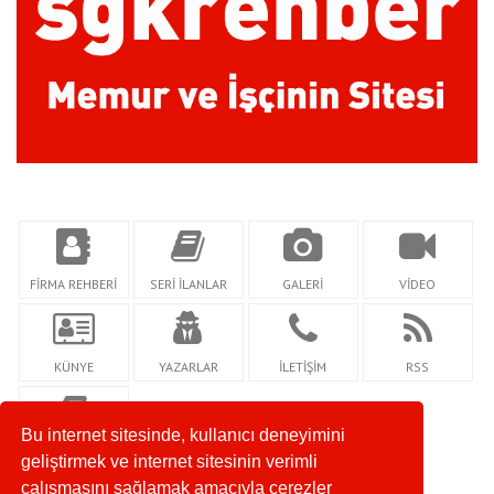
FİRMA REHBERİ
SERİ İLANLAR
GALERİ
VİDEO
KÜNYE
YAZARLAR
İLETİŞİM
RSS
Bu internet sitesinde, kullanıcı deneyimini
GİZLİLİK
geliştirmek ve internet sitesinin verimli
çalışmasını sağlamak amacıyla çerezler