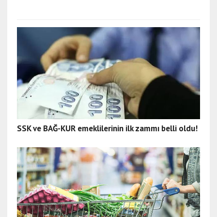
SSK ve BAĞ-KUR emeklilerinin ilk zammı belli oldu!