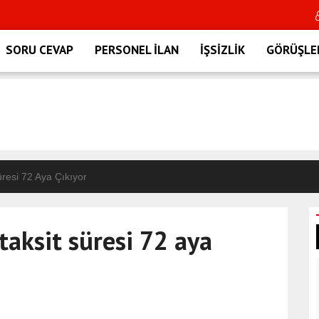
SORU CEVAP
PERSONEL İLAN
İŞSİZLİK
GÖRÜŞLE
landı
resi 72 Aya Çıkıyor
lli oldu!
taksit süresi 72 aya
u!