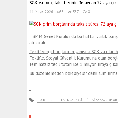
SGK'ya borç taksitlerinin 36 aydan 72 aya çık
11 Mayıs 2026, 16:55
537
0
TBMM Genel Kurulu'nda bu hafta "varlık barışı"
alınacak.
Teklif vergi borçlarının yanısıra SGK'ya olan b
Teklifle, Sosyal Güvenlik Kurumu'na olan borçl
teminatsız tecil tutarı ise 1 milyon liraya çıka
Bu düzenlemeden belediyeler dahil tüm firmala
SGK PRIM BORÇLARINDA TAKSIT SÜRESI 72 AYA ÇIKIYOR