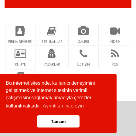
FİRMA REHBERİ
SERİ İLANLAR
GALERİ
VİDEO
KÜNYE
YAZARLAR
İLETİŞİM
RSS
Bu internet sitesinde, kullanıcı deneyimini
GİZLİLİK
geliştirmek ve internet sitesinin verimli
çalışmasını sağlamak amacıyla çerezler
kullanılmaktadır.
Ayrıntıları inceleyin
Copyright © 2020. Her Hakkı Saklıdır.
Tamam
Anasayfa
RSS
İletişim