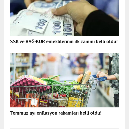
SSK ve BAĞ-KUR emeklilerinin ilk zammı belli oldu!
Temmuz ayı enflasyon rakamları belli oldu!