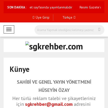
nel görüşleri internet sayfasında yayımlanmalıdır
Resmi Gazete'de bu
SON DAKİKA :
Üye Girişi
Türkçe
M
o
b
i
l
M
e
Künye
n
ü
SAHİBİ VE GENEL YAYIN YÖNETMENİ
HÜSEYİN ÖZAY
Her türlü reklam talebi ve şikayetleriniz
için
sgkrehber@gmail.com
adresini