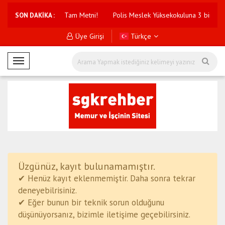
klar Getiren Teklifin Tam Metni!
Polis Meslek Yüksekokuluna 3 bin 250
SON DAKİKA :
Üye Girişi
Türkçe
M
o
b
i
l
M
e
n
ü
Üzgünüz, kayıt bulunamamıştır.
✔ Henüz kayıt eklenmemiştir. Daha sonra tekrar
deneyebilrisiniz.
✔ Eğer bunun bir teknik sorun olduğunu
düşünüyorsanız, bizimle iletişime geçebilirsiniz.