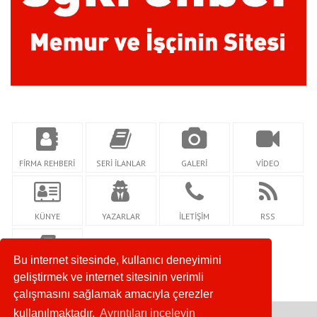
FİRMA REHBERİ
SERİ İLANLAR
GALERİ
VİDEO
KÜNYE
YAZARLAR
İLETİŞİM
RSS
Bu internet sitesinde, kullanıcı deneyimini
GİZLİLİK
geliştirmek ve internet sitesinin verimli
çalışmasını sağlamak amacıyla çerezler
kullanılmaktadır.
Ayrıntıları inceleyin